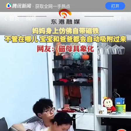
· 获取全网一手热点
打开
首页
视频
无障碍