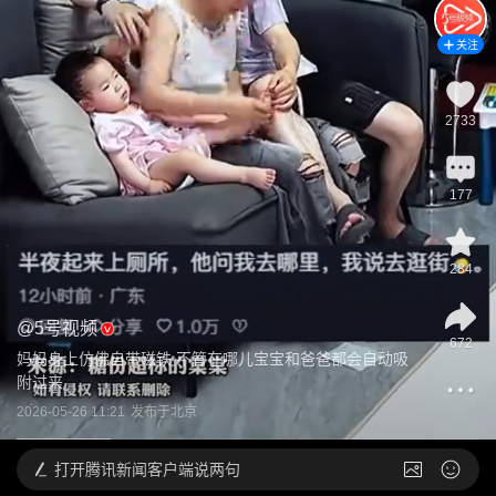
关注
2733
177
284
@
5号视频
672
妈妈身上仿佛自带磁铁 不管在哪儿宝宝和爸爸都会自动吸
附过来
2026-05-26 11:21
发布于
北京
打开
腾讯新闻客户端说两句