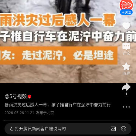
关注
2
评论
收藏
1
@
5号视频
暴雨洪灾过后感人一幕，孩子推自行车在泥泞中奋力前行
2026-05-26 11:21
发布于
北京
打开
腾讯新闻客户端说两句