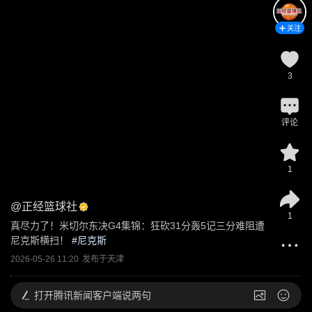
关注
3
评论
1
@
正经篮球社
1
真尽力了！米切尔东决G4集锦：狂砍31分轰5记三分难阻遭
尼克斯横扫！
 #
尼克斯
2026-05-26 11:20
发布于
天津
打开
腾讯新闻客户端说两句