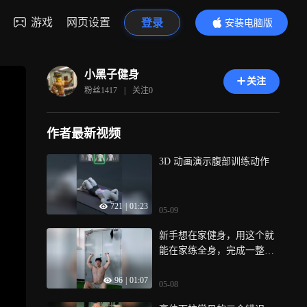
游戏
网页设置
登录
安装电脑版
内容更精彩
小黑子健身
关注
粉丝
1417
|
关注
0
作者最新视频
3D 动画演示腹部训练动作
721
|
01:23
05-09
新手想在家健身，用这个就
能在家练全身，完成一整套
专业训练计划
96
|
01:07
05-08