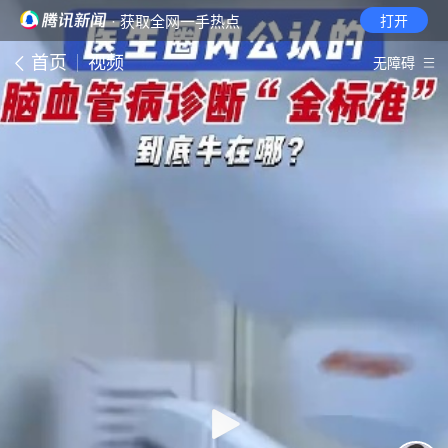
· 获取全网一手热点
打开
首页
视频
无障碍