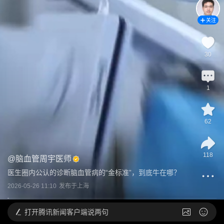
关注
30
1
62
118
@
脑血管周宇医师
医生圈内公认的诊断脑血管病的“金标准”，到底牛在哪？
2026-05-26 11:10
发布于
上海
打开
腾讯新闻客户端说两句