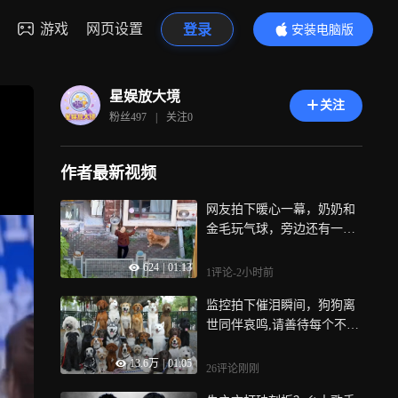
游戏
网页设置
登录
安装电脑版
内容更精彩
星娱放大境
关注
粉丝
497
|
关注
0
作者最新视频
网友拍下暖心一幕，奶奶和
金毛玩气球，旁边还有一只
小猫相伴！
624
|
01:13
1评论
-2小时前
监控拍下催泪瞬间，狗狗离
世同伴哀鸣,请善待每个不会
说话的生命!
13.6万
|
01:05
26评论
刚刚