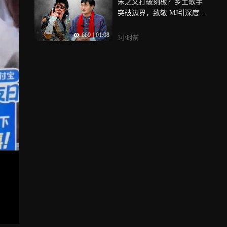
朱之文打破刻板？乡土歌手
突破边界，致敬 MJ引深度热
议！
669
|
01:08
3小时前