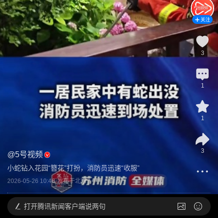
关注
3
1
1
3
@
5号视频
小蛇钻入花园“簪花”打扮，消防员迅速“收服”
2026-05-26 10:46
发布于
北京
打开
腾讯新闻客户端说两句