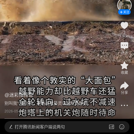
关注
2
评论
收藏
分享
@
迷彩指挥官
别叫我“大面包”，是巷战里最灵活的轮式堡垒
2026-05-26 11:45
发布于
福建
打开
腾讯新闻客户端说两句