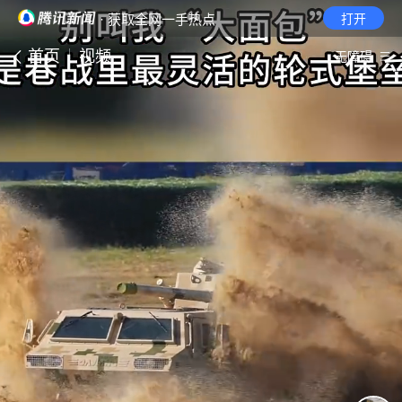
· 获取全网一手热点
打开
首页
视频
无障碍