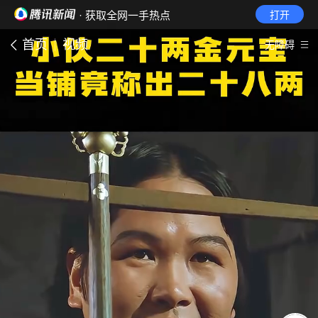
· 获取全网一手热点
打开
首页
视频
无障碍