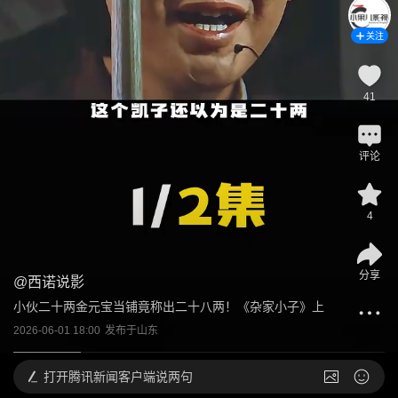
关注
41
评论
4
分享
@
西诺说影
小伙二十两金元宝当铺竟称出二十八两！《杂家小子》上
2026-06-01 18:00
发布于
山东
打开
腾讯新闻客户端说两句