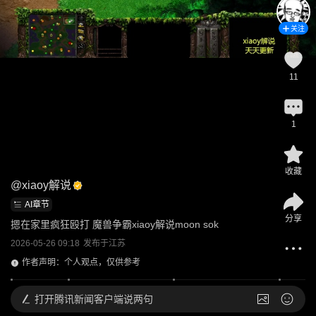
关注
11
1
收藏
@
xiaoy解说
AI章节
分享
摁在家里疯狂殴打 魔兽争霸xiaoy解说moon sok
2026-05-26 09:18
发布于
江苏
作者声明：个人观点，仅供参考
打开
腾讯新闻客户端说两句