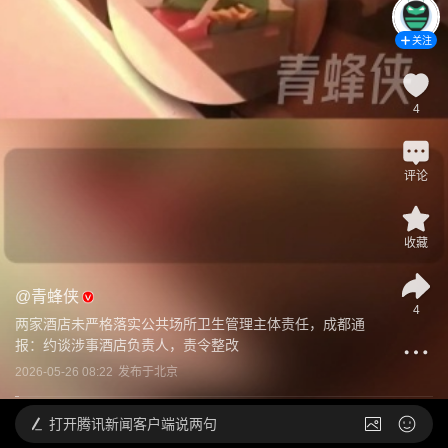
关注
4
评论
收藏
@
青蜂侠
4
两家酒店未严格落实公共场所卫生管理主体责任，成都通
报：约谈涉事酒店负责人，责令整改
2026-05-26 08:22
发布于
北京
打开
腾讯新闻客户端说两句