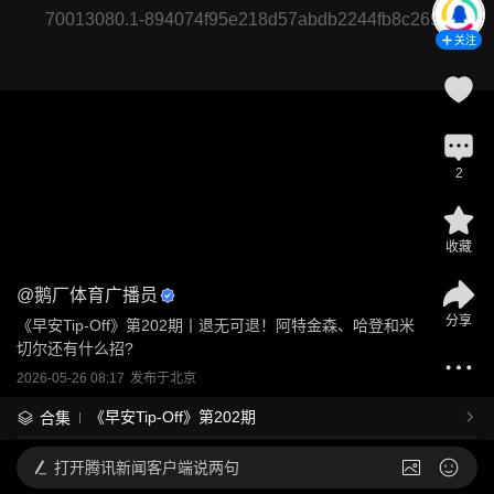
70013080.1-894074f95e218d57abdb2244fb8c269a
关注
2
收藏
@
鹅厂体育广播员
分享
《早安Tip-Off》第202期丨退无可退！阿特金森、哈登和米
切尔还有什么招?
2026-05-26 08:17
发布于
北京
《早安Tip-Off》第202期
合集
打开
腾讯新闻客户端说两句