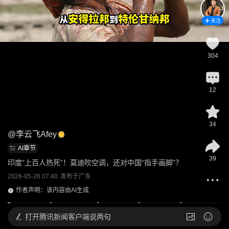
关注
304
12
34
@
李云飞Afey
AI章节
39
印度“上百人热死”！莫迪吹空调，还对中国“指手画脚”？
2026-05-26 07:40
发布于
广东
作者声明：该内容由AI生成
打开
腾讯新闻客户端说两句