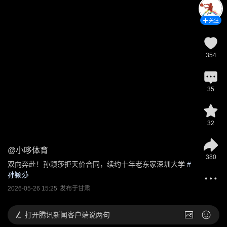
关注
354
35
32
@
小哆体育
380
双向奔赴！孙颖莎拒天价合同，续约十年老东家深圳大学
 #
孙颖莎
2026-05-26 15:25
发布于
甘肃
打开
腾讯新闻客户端说两句