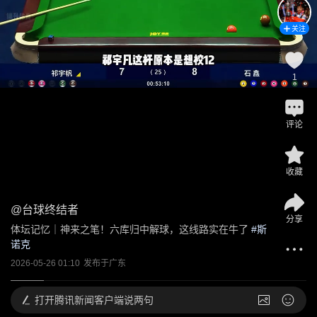
关注
1
评论
收藏
@
台球终结者
分享
体坛记忆｜神来之笔！六库归中解球，这线路实在牛了
 #
斯
诺克
2026-05-26 01:10
发布于
广东
打开
腾讯新闻客户端说两句