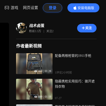
游戏
网页设置
登录
安装电脑版
内容更精彩
战术卤蛋
关注
粉丝
3.3万
|
关注
2
作者最新视频
配备两根枪管的1911手枪
460
|
01:28
1评论
2小时前
隐蔽携枪实用技巧：拨开遮
挡衣物
699
|
01:19
07-27