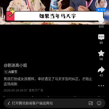
关注
605
98
58
@
剧迷高小姐
AI章节
43
男孩打扮成女孩模样，幸好遇见了马天宇及时纠正，才阻止
这场闹剧
2026-05-26 00:57
发布于
广东
打开
腾讯新闻客户端说两句