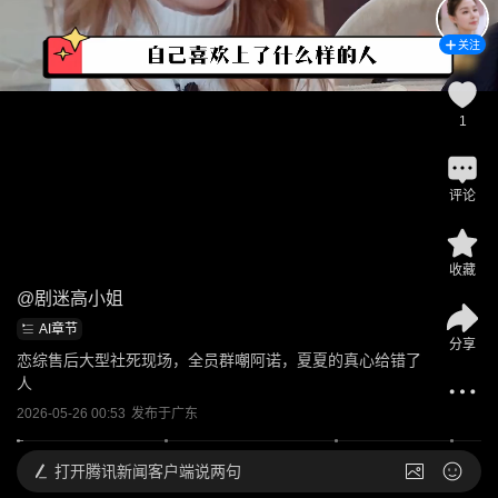
关注
1
评论
收藏
@
剧迷高小姐
AI章节
分享
恋综售后大型社死现场，全员群嘲阿诺，夏夏的真心给错了
人
2026-05-26 00:53
发布于
广东
打开
腾讯新闻客户端说两句