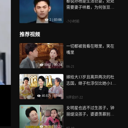
都说孙杨是生活巨婴，处处
需要妻子哄着，为何张豆豆
如此能忍？
2
|
03:06
-7小时前
推荐视频
一切都被我看在眼里，笑在
嘴里
1092
|
00:24
06-21
嫁给大13岁且离异两次的杜
志国，继子杜淳仅比她小14
岁，59岁的郑卫莉过得幸福
40.8万
|
03:00
吗|贵圈人物
9评论
07-22
女明星也逃不过生孩子，钟
丽缇没孩子，婆婆羡慕别人
家有孙女！丨婆婆妈妈
3855
|
03:23