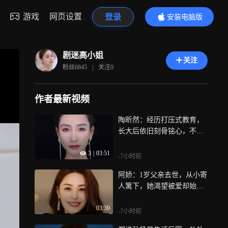
游戏
网页设置
登录
安装电脑版
内容更精彩
剧迷高小姐
关注
粉丝
6845
|
关注
0
作者最新视频
陶昕然：经历打压式教育，
长大后依旧刻骨铭心，不愿
让女儿再承受
3
|
03:51
-7小时前
阿娇：1岁父亲去世，从小寄
人篱下，她渴望被爱却始终
未能如愿
03:39
-7小时前