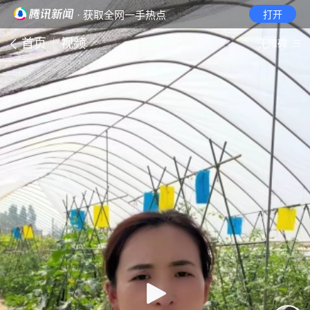
· 获取全网一手热点
打开
首页
视频
无障碍