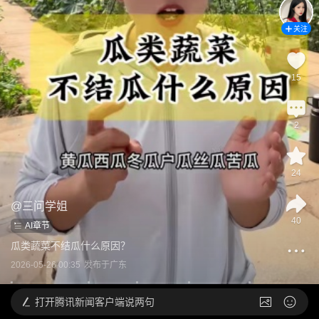
关注
15
2
24
@
三问学姐
40
AI章节
瓜类蔬菜不结瓜什么原因？
2026-05-26 00:35
发布于
广东
打开
腾讯新闻客户端说两句