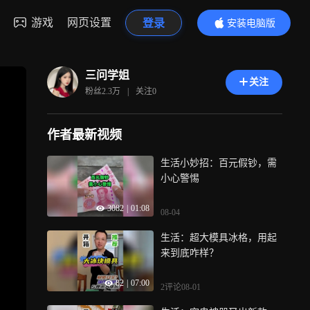
游戏
网页设置
登录
安装电脑版
内容更精彩
三问学姐
关注
粉丝
2.3万
|
关注
0
作者最新视频
生活小妙招：百元假钞，需
小心警惕
3082
|
01:08
08-04
生活：超大模具冰格，用起
来到底咋样？
82
|
07:00
2评论
08-01