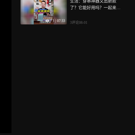
生活：穿串神器又出新款
了？它能好用吗？一起来看
看
73
|
07:33
3评论
08-01