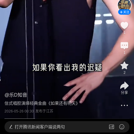
关注
1
1
2
分享
@
乐D知音
信式唱腔演绎经典金曲《如果还有明天》
2026-05-26 00:30
发布于
江苏
打开
腾讯新闻客户端说两句