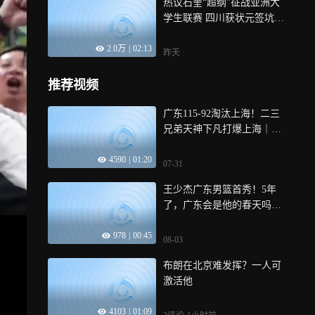
热议石奎“超纲”征战亚洲大
学生联赛 四川获状元签坑惨
他｜议起复盘
2.0万
|
02:13
昨天
推荐视频
广东115-92淘汰上海！二三
兄弟天神下凡打爆上海｜体
坛记忆
4590
|
01:20
07-31
王少杰广东男篮首秀！5年
了，广东会是他的春天吗？
｜体坛记忆
978
|
00:45
08-03
布朗在北京难发挥？一人可
激活他
4103
|
01:09