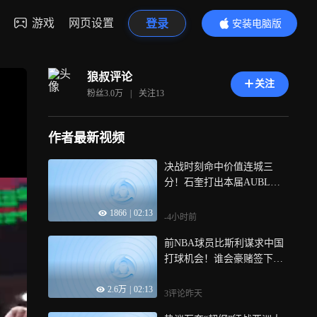
游戏
网页设置
登录
安装电脑版
内容更精彩
狼叔评论
关注
粉丝
3.0万
|
关注
13
作者最新视频
决战时刻命中价值连城三
分！石奎打出本届AUBL最
抢眼一战｜议起复盘
1866
|
02:13
-4小时前
前NBA球员比斯利谋求中国
打球机会！谁会豪赌签下
他？｜议起复盘
2.6万
|
02:13
3评论
昨天