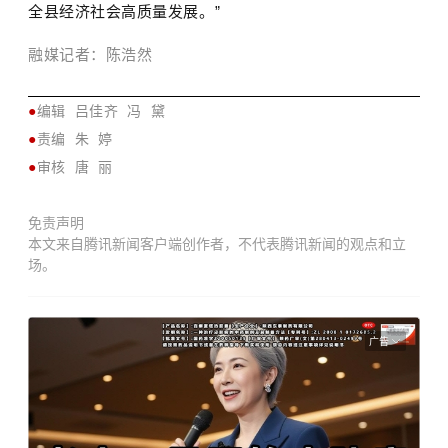
全县经济社会高质量发展。”
融媒记者：陈浩然
●
编辑 吕佳齐
冯 黛
●
责编
朱 婷
●
审核
唐 丽
免责声明
本文来自腾讯新闻客户端创作者，不代表腾讯新闻的观点和立
场。
广告