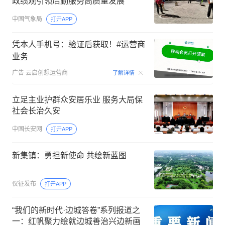
政绩观引领后勤服务高质量发展
中国气象局
打开APP
凭本人手机号：验证后获取！#运营商
业务
00:15
广告
云启创想运营商
了解详情
立足主业护群众安居乐业 服务大局保
社会长治久安
中国长安网
打开APP
新集镇：勇担新使命 共绘新蓝图
仪征发布
打开APP
“我们的新时代·边城答卷”系列报道之
一：红帆聚力绘就边城善治兴边新画