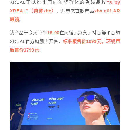
XREAL正式推出面向年轻群体的副线品牌
“X by
XREAL”（简称xbx）
，并带来首款产品
xbx a01 AR
眼镜
。
该产品于今天下午
16:00
在天猫、京东、抖音等平台的
XREAL官方旗舰店开售，
标准版售价1699元，环绕声
版售价1799元
。