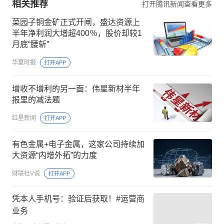
相关推荐
打开腾讯新闻查看更多
菜园子铜金矿正式开闸，盛达资源上
半年净利润大增超400％，股价却较1
月底“腰斩”
华夏时报
打开APP
增收不增利的另一面：伟星新材半年
报里的减法题
红星新闻
打开APP
有色金属+电子金属，这家公司持续加
大资源“内增外拓”的力度
财联社V说
打开APP
凭本人手机号：验证后获取！#运营商
业务