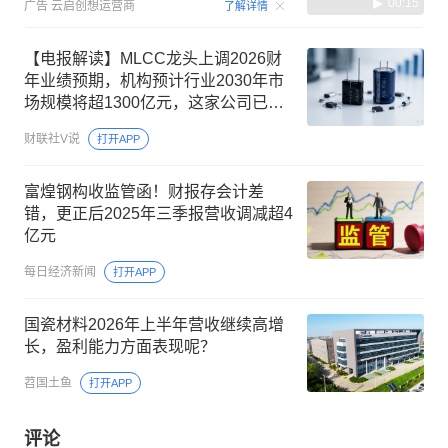
00:15
广告
云启创想运营商
了解详情
【电报解读】MLCC龙头上调2026财
年业绩预期，机构预计行业2030年市
场规模将超1300亿元，这家公司已构
建铝电容全产业链
财联社V说
打开APP
富煌钢构收监管函！财报存会计差
错，更正后2025年三季报营收调减超4
亿元
每日经济新闻
打开APP
国瓷材料2026年上半年营收继续高增
长，盈利能力方面表现呢？
苕国土鱼
打开APP
评论