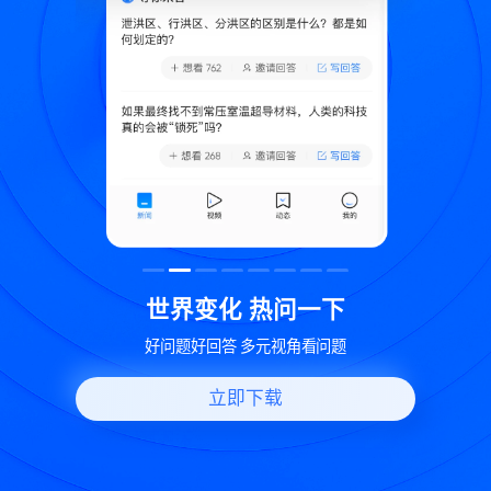
致
世界变化 热问一下
好问题好回答 多元视角看问题
立即下载