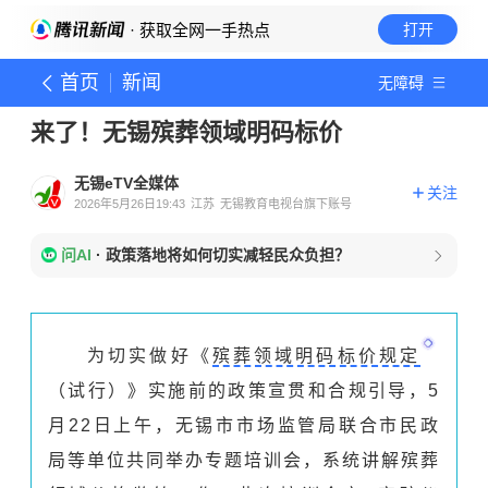
· 获取全网一手热点
打开
首页
新闻
无障碍
来了！无锡殡葬领域明码标价
无锡eTV全媒体
关注
2026年5月26日19:43
江苏
无锡教育电视台旗下账号
问AI
·
政策落地将如何切实减轻民众负担？
为切实做好《
殡葬领域明码标价规定
（试行）》实施前的政策宣贯和合规引导，5
月22日上午，无锡市市场监管局联合市民政
局等单位共同举办专题培训会，系统讲解殡葬