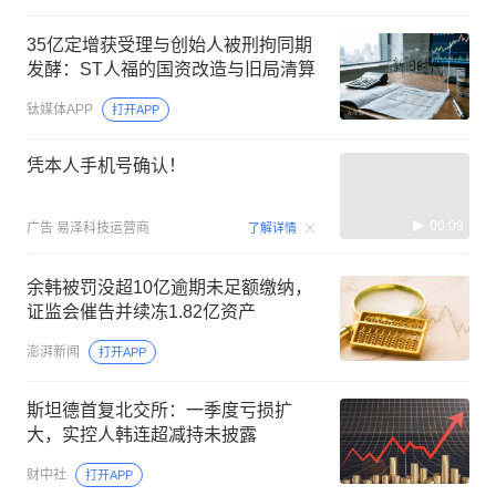
35亿定增获受理与创始人被刑拘同期
发酵：ST人福的国资改造与旧局清算
钛媒体APP
打开APP
凭本人手机号确认！
00:09
广告
易泽科技运营商
了解详情
余韩被罚没超10亿逾期未足额缴纳，
证监会催告并续冻1.82亿资产
澎湃新闻
打开APP
斯坦德首复北交所：一季度亏损扩
大，实控人韩连超减持未披露
财中社
打开APP