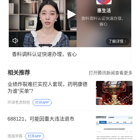
了解详情
香料调料认证快速办理，省心
相关推荐
打开腾讯新闻查看更多
业绩炸裂难拦实控人套现，药明康德
为谁“买单”？
环球老虎财经
打开APP
688121，可能因重大违法退市
南国早报
打开APP