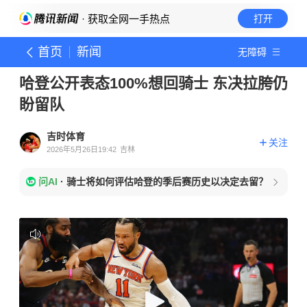
· 获取全网一手热点
打开
首页
新闻
无障碍
哈登公开表态100%想回骑士 东决拉胯仍
盼留队
吉时体育
关注
2026年5月26日19:42
吉林
问AI
·
骑士将如何评估哈登的季后赛历史以决定去留？