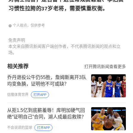
习惯性拉胯的37岁老将，需要慎重权衡。
个人观点，仅供参考
免责声明
本文来自腾讯新闻客户端创作者，不代表腾讯新闻的观点和立
场。
相关推荐
打开腾讯新闻查看更多
乔丹退役公牛仍55胜，詹姆斯离开3队
均变鱼腩，证明他不可或缺？
信隆体育世界
打开APP
从拒1.5亿到底薪羞辱！库明加硬气回
绝“证明自己”合同，湖人成最后救赎？
不会说谎的篮球
打开APP