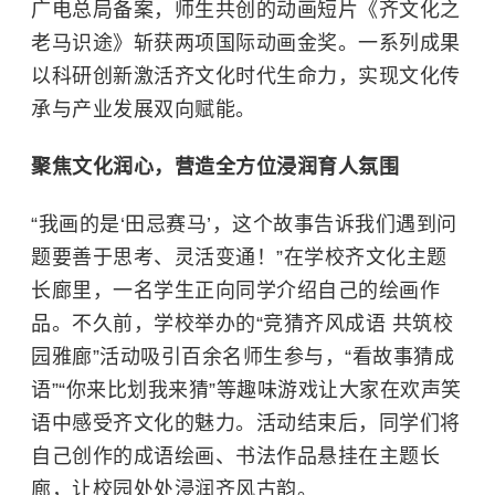
广电总局备案，师生共创的动画短片《齐文化之
老马识途》斩获两项国际动画金奖。一系列成果
以科研创新激活齐文化时代生命力，实现文化传
承与产业发展双向赋能。
聚焦文化润心，营造全方位浸润育人氛围
“我画的是‘田忌赛马’，这个故事告诉我们遇到问
题要善于思考、灵活变通！”在学校齐文化主题
长廊里，一名学生正向同学介绍自己的绘画作
品。不久前，学校举办的“竞猜齐风成语 共筑校
园雅廊”活动吸引百余名师生参与，“看故事猜成
语”“你来比划我来猜”等趣味游戏让大家在欢声笑
语中感受齐文化的魅力。活动结束后，同学们将
自己创作的成语绘画、书法作品悬挂在主题长
廊，让校园处处浸润齐风古韵。