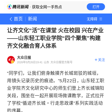
· 获取全网一手热点
打开
首页
新闻
无障碍
让齐文化“活”在课堂 火在校园 兴在产业
——山东轻工职业学院“四个聚焦”构建
齐文化融合育人体系
大众日报
关注
2026年5月26日19:41
山东
大众日报官方账号
“同学们，让我们俯身触摸齐长城斑驳的城垣，
用镜头记录历史的痕迹。”5月22日，山东轻工职
业学院齐文化研究中心的师生们登上齐长城锦阳
关段，围坐在一起开展现场微课教学，正式拉开
了学校“循迹齐长城・行走思政课”系列实践活动
的序幕。