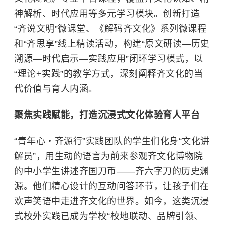
神解析、时代应用等多元学习模块。创新打造
“齐说文明”微课堂、《解码齐文化》系列微课程
和“齐思享”线上精读活动，构建“原文研读—历史
溯源—时代启示—实践应用”闭环学习模式，以
“理论+实践”的教学方式，深刻阐释齐文化的当
代价值与育人内涵。
聚焦实践赋能，打造沉浸式文化体验育人平台
“青年心・齐源行”实践团队的学生们化身“文化讲
解员”，用生动的语言为前来参观齐文化博物院
的中小学生讲述齐国刀币——齐六字刀的历史渊
源。他们精心设计的互动问答环节，让孩子们在
欢声笑语中走进齐文化的世界。如今，这类沉浸
式校外实践已成为学校“校地联动、品牌引领、