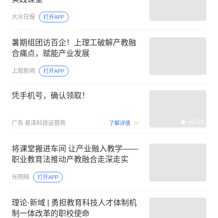
大众日报
打开APP
暑期组团访百企！上理工破解产教融
合痛点，赋能产业发展
上观新闻
打开APP
凭手机号，确认领取！
00:15
广告
易泽科技运营商
了解详情
将课堂搬进车间 让产业融入教学——
职业教育法推动产教融合走深走实
光明网
打开APP
理论·新域 | 勇担教育科技人才体制机
制一体改革的职校使命