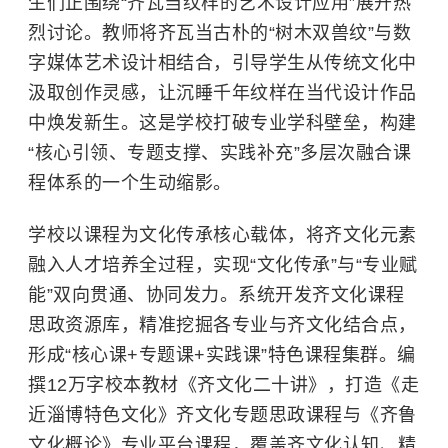
生们正围绕“齐瓦当纹样的艺术设计应用”展开热
烈讨论。教师将齐瓦当古朴的“树木双兽纹”与
数
字媒体艺术设计
相结合，引导学生从传统文化中
汲取创作灵感，让沉睡千年纹样在当代设计作品
中焕发新生。这是学校打破专业学科壁垒，构建
“核心引领、专题支撑、实践补充”多层次融合课
程体系的一个生动缩影。
学校以课程为文化传承核心载体，将齐文化元素
融入人才培养全过程，实现“文化传承”与“专业赋
能”双向贯通、协同发力。系统开发齐文化课程
思政资源库，精准挖掘各专业与齐文化结合点，
形成“核心课+专题课+实践课”特色课程集群。编
撰12万字校本教材《齐文化二十讲》，打造《走
近淄博特色文化》齐文化专题思政课程与《齐鲁
文化概论》专业平台课程，覆盖齐文化认知、精