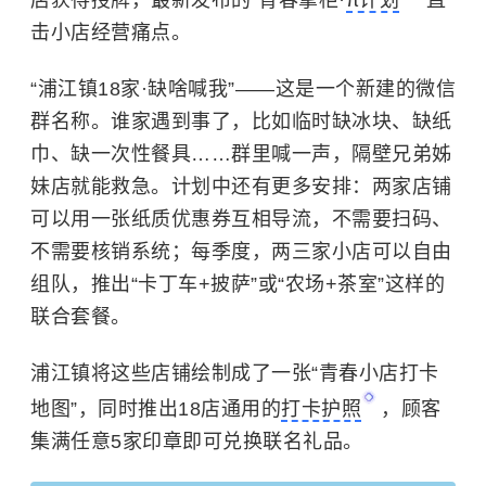
店获得授牌，最新发布的“青春掌柜·
π计划
”直
击小店经营痛点。
“浦江镇18家·缺啥喊我”——这是一个新建的微信
群名称。谁家遇到事了，比如临时缺冰块、缺纸
巾、缺一次性餐具……群里喊一声，隔壁兄弟姊
妹店就能救急。计划中还有更多安排：两家店铺
可以用一张纸质优惠券互相导流，不需要扫码、
不需要核销系统；每季度，两三家小店可以自由
组队，推出“卡丁车+披萨”或“农场+茶室”这样的
联合套餐。
浦江镇将这些店铺绘制成了一张“青春小店打卡
地图”，同时推出18店通用的
打卡护照
，顾客
集满任意5家印章即可兑换联名礼品。