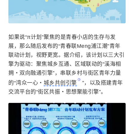
如果说“π计划”聚焦的是青春小店的生存与发
展，那么随后发布的“青春联Meng浦江潮”青年
联动计划，视野更宽。据介绍，该计划以三大引
擎为驱动：聚焦城乡互通、区域联动的“溪海相
拥・双向融通引擎”，串联乡村与街区青年力量
的“湾众一心・
城乡共创引擎
”，以及搭建青年
交流平台的“街区共振・思想聚能引擎”。