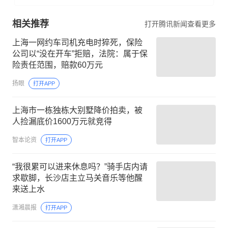
相关推荐
打开腾讯新闻查看更多
上海一网约车司机充电时猝死，保险
公司以“没在开车”拒赔，法院：属于保
险责任范围，赔款60万元
扬眼
打开APP
上海市一栋独栋大别墅降价拍卖，被
人捡漏底价1600万元就竞得
智本论资
打开APP
“我很累可以进来休息吗？”骑手店内请
求歇脚，长沙店主立马关音乐等他醒
来送上水
潇湘晨报
打开APP