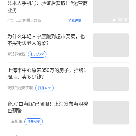
凭本人手机号：验证后获取！#运营商
业务
00:15
广告
云启创想运营商
了解详情
为什么年轻人宁愿跑到超市买菜，也
不买街边老人的菜？
智慧养老说
打开APP
上海市中心原来350万的房子，挂牌1
周后，卖多少钱？
筱筱的经济学啊
打开APP
台风“白海豚”已闭眼！上海发布海浪橙
色预警
上海杨浦
打开APP