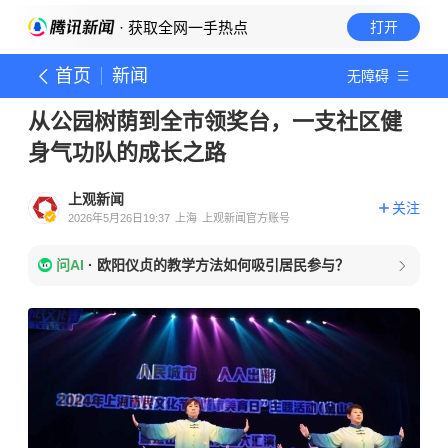
· 获取全网一手热点
打开
首页
新闻
无障碍
从公园树荫到全市领奖台，一支社区健
身气功队的成长之路
上观新闻
关注
2026年5月26日19:37
上海
上观新闻官方账号
问AI
·
欧阳仪贞的教学方法如何吸引居民参与？