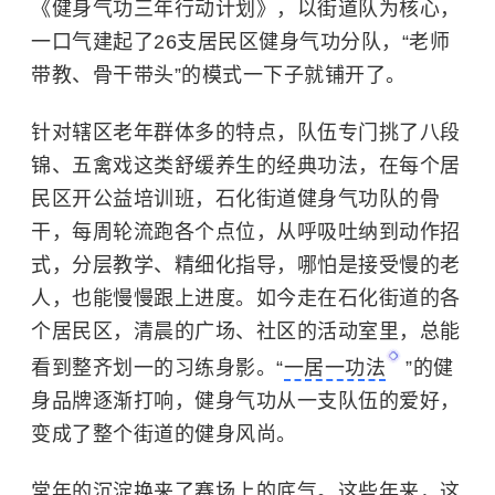
《健身气功三年行动计划》，以街道队为核心，
一口气建起了26支居民区健身气功分队，“老师
带教、骨干带头”的模式一下子就铺开了。
针对辖区老年群体多的特点，队伍专门挑了八段
锦、五禽戏这类舒缓养生的经典功法，在每个居
民区开公益培训班，石化街道健身气功队的骨
干，每周轮流跑各个点位，从呼吸吐纳到动作招
式，分层教学、精细化指导，哪怕是接受慢的老
人，也能慢慢跟上进度。如今走在石化街道的各
个居民区，清晨的广场、社区的活动室里，总能
看到整齐划一的习练身影。“
一居一功法
”的健
身品牌逐渐打响，健身气功从一支队伍的爱好，
变成了整个街道的健身风尚。
常年的沉淀换来了赛场上的底气。这些年来，这