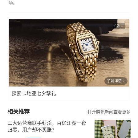
场。
广告
了解详情
探索卡地亚七夕挚礼
相关推荐
打开腾讯新闻查看更多
三大运营商联手封杀，百亿江湖一夜
归零，用户却不买账？