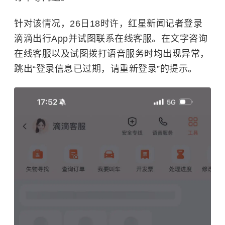
针对该情况，26日18时许，红星新闻记者登录
滴滴出行App并试图联系在线客服。在文字咨询
在线客服以及试图拨打语音服务时均出现异常，
跳出“登录信息已过期，请重新登录”的提示。