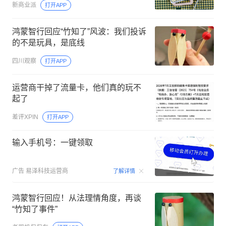
新商业派
打开APP
鸿蒙智行回应“竹知了”风波：我们投诉
的不是玩具，是底线
四川观察
打开APP
运营商干掉了流量卡，他们真的玩不
起了
差评XPIN
打开APP
输入手机号：一键领取
00:15
广告
易泽科技运营商
了解详情
鸿蒙智行回应！从法理情角度，再谈
“竹知了事件”