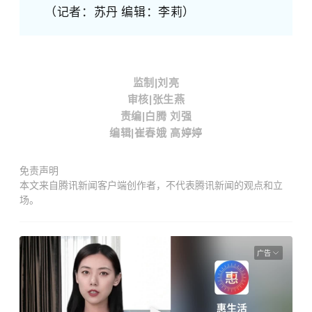
（记者：
苏丹
编辑：
李莉）
监
制
|
刘亮
审
核
|
张
生
燕
责
编
|
白
腾
刘
强
编
辑
|
崔
春
娥 高婷婷
免责声明
本文来自腾讯新闻客户端创作者，不代表腾讯新闻的观点和立
场。
广告