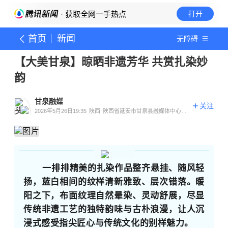
· 获取全网一手热点
打开
首页
新闻
无障碍
【大美甘泉】晾晒非遗芳华 共赏扎染妙
韵
甘泉融媒
关注
2026年5月26日19:35
陕西
陕西省延安市甘泉县融媒体中心官
方账号
一排排精美的扎染作品整齐悬挂、随风轻
扬，蓝白相间的纹样清新雅致、层次错落。暖
阳之下，布面纹理自然晕染、灵动舒展，尽显
传统非遗工艺的独特韵味与古朴浪漫，让人沉
浸式感受指尖匠心与传统文化的别样魅力。