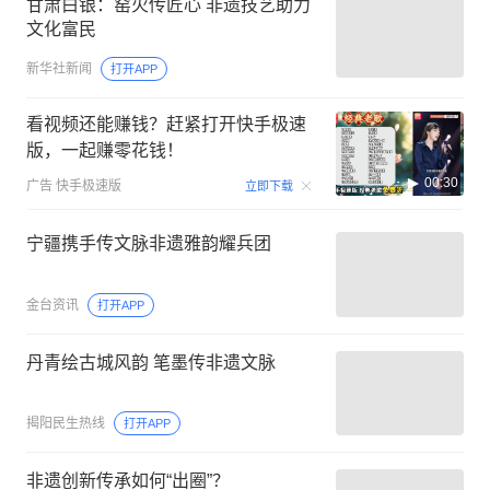
甘肃白银：窑火传匠心 非遗技艺助力
文化富民
新华社新闻
打开APP
看视频还能赚钱？赶紧打开快手极速
版，一起赚零花钱！
00:30
广告
快手极速版
立即下载
宁疆携手传文脉非遗雅韵耀兵团
金台资讯
打开APP
丹青绘古城风韵 笔墨传非遗文脉
揭阳民生热线
打开APP
非遗创新传承如何“出圈”？