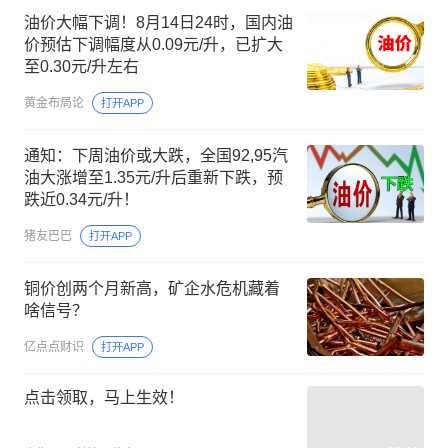
油价大幅下调！8月14日24时，国内油
价预估下调幅度从0.09元/升，已扩大
至0.30元/升左右
黄金布局论
打开APP
通知：下周油价或大跌，全国92,95汽
油大涨增至1.35元/升后重新下跌，预
跌近0.34元/升！
猪友巴巴
打开APP
铜价创两个月新高，矿企水危机藏着
啥信号？
亿点点财识
打开APP
点击领取，马上生效！