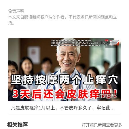
免责声明
本文来自腾讯新闻客户端创作者，不代表腾讯新闻的观点和立
场。
广告
了解详情
凡是皮肤瘙痒1月以上，不管皮痒多久了，牢记此法，快！准！狠！
相关推荐
打开腾讯新闻查看更多