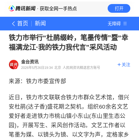
· 获取全网一手热点
打开
首页
新闻
无障碍
铁力市举行“杜鹃缀岭，笔墨传情”暨“幸
福满龙江·我的铁力我代言”采风活动
金台资讯
关注
2026年5月26日19:34
北京
人民网资讯精选官方账号
来源：铁力市委宣传部
近日，铁力市文联联合铁力市群众艺术馆，借兴
安杜鹃(达子香)盛花期之契机，组织60余名文艺
爱好者走进铁力市桃山镇小东山(东山里生态公
园)，开展写生、采风创作活动。文艺工作者以
笔墨为媒、以镜头为镜、以文字为声，定格家乡