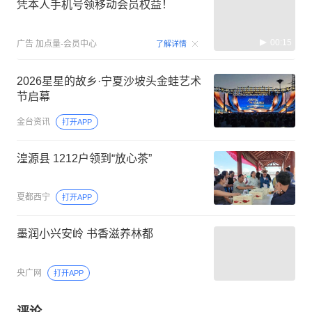
凭本人手机号领移动会员权益！
00:15
广告
加点量-会员中心
了解详情
2026星星的故乡·宁夏沙坡头金蛙艺术
节启幕
金台资讯
打开APP
湟源县 1212户领到“放心茶”
夏都西宁
打开APP
墨润小兴安岭 书香滋养林都
央广网
打开APP
评论