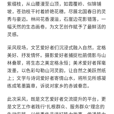
紫缀枝，从山腰漫至山顶，如霞覆岭、似锦铺
坡，苍劲枝干衬着娇艳花穗，尽展北国春日的灵
秀与豪迈。林间花香漫溢，石崖边花影错落，一
幅天然的生态画卷，为文艺创作赋予了最鲜活的
灵感。
采风现场，文艺爱好者们沉浸式融入自然，定格
美好、抒发情怀。摄影爱好者捕捉杜鹃倩影与山
林叠翠，将生态之美定格永恒；美术爱好者挥毫
泼墨，以色彩勾勒山河灵韵，让自然之美跃然纸
上；文学与诗词爱好者寄情山水，将所见所感凝
练成笔墨篇章，诉说对家乡的赤诚眷恋。
此次采风，既是文艺爱好者交流提升的平台，更
是文艺工作者践行“扎根群众、服务群众”理念的