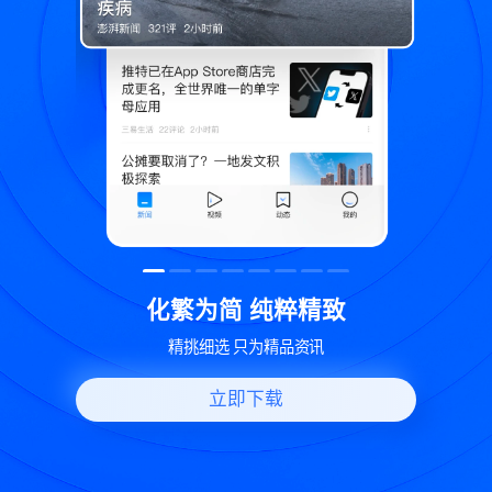
精致
世界变化 热问一下
讯
好问题好回答 多元视角看问题
立即下载