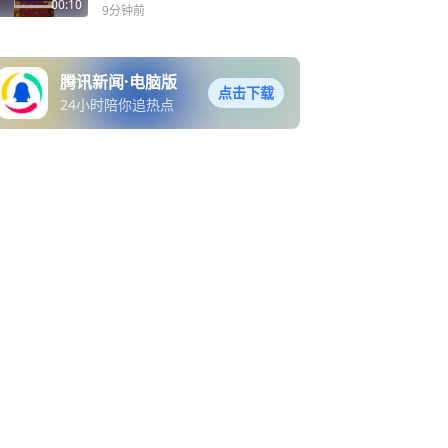
的课程很多变成了AI大模型
没有烦恼，永远平平安安
00:10
9分钟前
的训练语料，该如何看待真
人课程、板书在AI时代的意
义”的问题时，搜狐创始人、
腾讯新闻·电脑版
董事局主席兼首席执行官张
点击下载
24小时陪你追热点
朝阳表示，AI时代确实把获
取信息这件事变得效率极
高，但信息获取和真人沟通
是两回事，AI取代不了人类
的交流