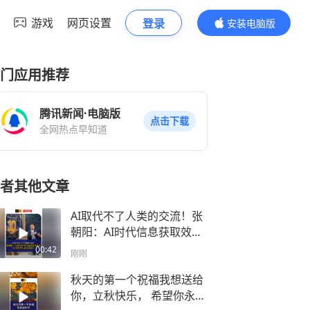
游戏
网页设置
登录
安装电脑版
内容更精彩
门应用推荐
腾讯新闻·电脑版
点击下载
全网热点早知道
者其他文章
AI取代不了人类的交流！张
朝阳：AI时代信息获取效率
极高，但真实的互动无可取
00:42
刚刚
代 8月6日，《张朝阳的英语
课》迎来开播十周年里程
秋天的第一个祝福我想送给
碑，面对时代财经提出的“您
你，立秋快乐， 希望你永远