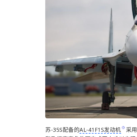
苏-35S配备的
AL-41F1S发动机
采