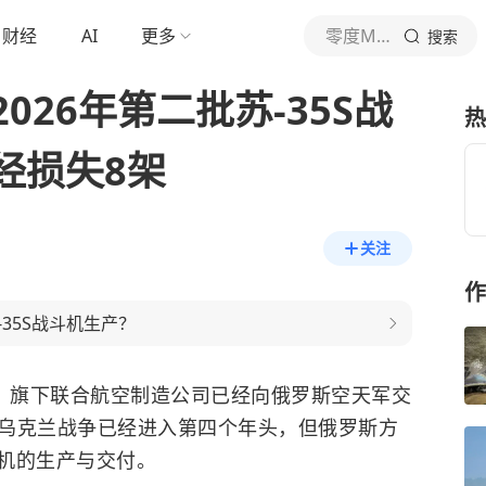
财经
AI
更多
零度Military
搜索
026年第二批苏-35S战
热
经损失8架
关注
作
35S战斗机生产？
布，旗下联合航空制造公司已经向俄罗斯空天军交
然乌克兰战争已经进入第四个年头，但俄罗斯方
机的生产与交付。