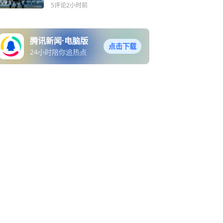
还没有任何国家订购
5评论
2小时前
腾讯新闻·电脑版
点击下载
24小时陪你追热点