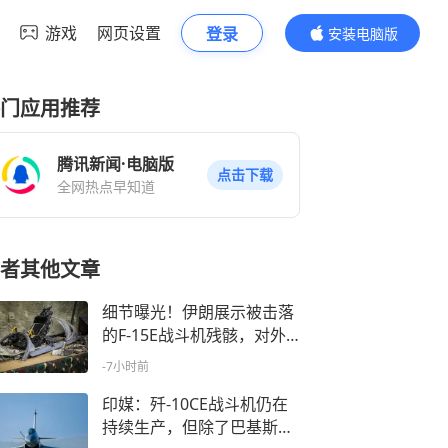
游戏
网页设置
登录
安装电脑版
内容更精彩
门应用推荐
腾讯新闻·电脑版
点击下载
全网热点早知道
者其他文章
细节曝光！伊朗展示被击落
的F-15E战斗机残骸，对外
释放多重信息
-7小时前
印媒：歼-10CE战斗机仍在
持续生产，但除了巴基斯坦