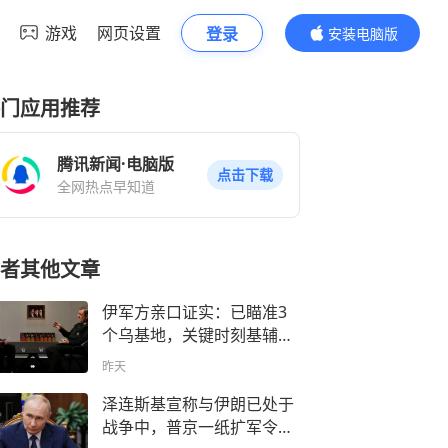
游戏
网页设置
登录
安装电脑版
内容更精彩
门应用推荐
腾讯新闻·电脑版
点击下载
全网热点早知道
者其他文章
伊军方亲口证实：已瞄准3
个乌基地，关键时刻基辅主
动打电话道歉
昨天
泽连斯基宣称与伊朗已处于
战争中，普京一纸扩军令，