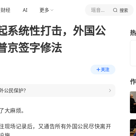
财经
AI
更多
瑶音万里
搜索
起系统性打击，外国公
热
普京签字修法
关注
作
外公民保护？
了大麻烦。
往现场记录后，又通告所有外国公民尽快离开
设施。