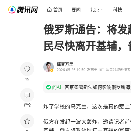
首页
要闻
北京
科技
俄罗斯通告：将发
民尽快离开基辅，
瑶音万里
2026-05-26 19:50
发布于
山西
军事领域创作者
19
问AI
·
普京签署新法如何影响俄罗斯海
评论
炸了学校的乌克兰，这次是真的惹上
俄方在发起一波大轰炸，邀请记者前
基辅，俄方将系统性打击基辅的军事