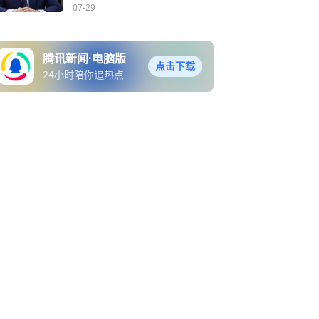
俄军增兵2.5万人
07-29
腾讯新闻·电脑版
点击下载
24小时陪你追热点