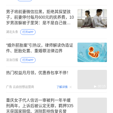
男子将前妻微信拉黑，拒绝其探望孩
子，前妻停付每月600元的抚养费，10
岁男孩躲被子里哭：是不是自己做错
了什么？
湖北头条
打开APP
“婚外胚胎案”引热议，律师解读伪造证
件、胚胎处置、重婚罪法律边界
法治日报
打开APP
热门权益月月领，优惠券包享不停！
00:15
广告
云启创想运营商
了解详情
重庆女子代人信访一审被判一年半缓
刑两年，上诉后被认定无罪，羁押335
天获国家赔偿、消除影响恢复名誉