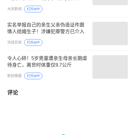
大风新闻
打开APP
实名举报自己的亲生父亲伪造证件跟
情人结婚生子！涉嫌犯罪警方已介入
洪成名就
打开APP
令人心碎！5岁男童遭亲生母亲长期虐
待身亡，离世时体重仅9.7公斤
新民晚报
打开APP
评论