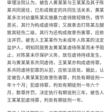
审理法院认为，被告人黄某某与王某某及其子陈
某共同居住，已形成稳定的共同生活关系，黄某
某多次对幼童陈某实施暴力虐待致轻微伤，情节
恶劣，其行为构成
虐待罪
；又故意击打陈某左腿
致其轻伤二级，其行为还构成
故意伤害罪
，应依
法并罚。被告人王某某作为未成年人陈某的法定
监护人，明知同居男友黄某某虐待陈某而未予阻
止，对陈某未尽保护义务，放任虐待持续发生，
其与黄某某系共同虐待，王某某亦构成虐待罪，
系共同虐待犯罪的从犯，应依法惩处。据此，认
定被告人黄某某犯故意伤害罪，判处有期徒刑一
年十个月；犯虐待罪，判处有期徒刑一年六个
月，数罪并罚，决定执行有期徒刑三年。被告人
王某某犯虐待罪，判处有期徒刑一年。