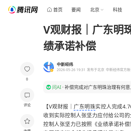
首页
要闻
北京
科技
V观财报｜广东明珠
绩承诺补偿
中新经纬
2026-05-26 19:31
发布于
北京
中新经纬官方账
0
问AI
·
补偿完成对广东明珠治理有何意
评论
【V观财报｜
广东明珠
实控人完成4.
收到实际控制人张坚力应付给公司的全
控制人张坚力已按照《业绩承诺补偿