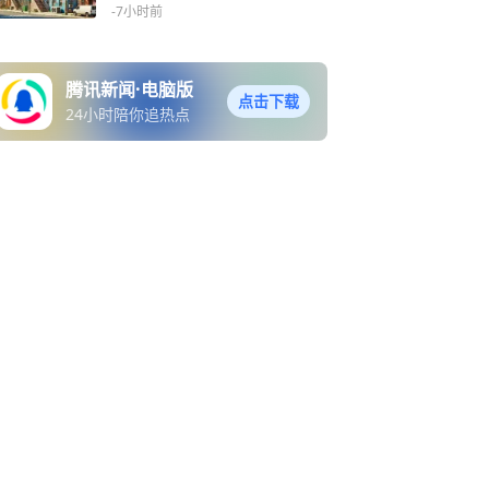
息立省10万
-7小时前
腾讯新闻·电脑版
点击下载
24小时陪你追热点