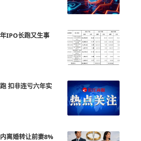
年IPO长跑又生事
跑 扣非连亏六年实
内离婚转让前妻8%