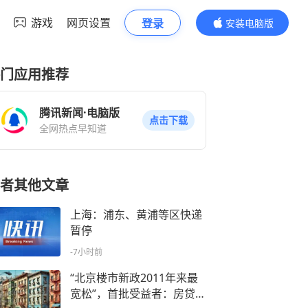
游戏
网页设置
登录
安装电脑版
内容更精彩
门应用推荐
腾讯新闻·电脑版
点击下载
全网热点早知道
者其他文章
上海：浦东、黄浦等区快递
暂停
-7小时前
“北京楼市新政2011年来最
宽松”，首批受益者：房贷利