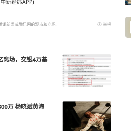
新经纬APP)
腾讯新闻或腾讯网的观点和立场。
举报
亿离场，交银4万基
00万 杨晓斌黄海