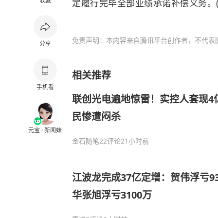
收藏
定履行完毕全部业绩承诺补偿义务。(中
免责声明：本内容来自腾讯平台创作者，不代表
分享
相关推荐
手机看
联创光电遍地惊雷！实控人套现4
民惨遭闷杀
元宝 · 新闻妹
金石随笔
22评论
21小时前
江波龙完成37亿定增：贺伟浮亏93
华张旭浮亏3100万