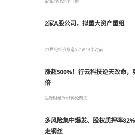
雷递
3评论
9小时前
2家A股公司，拟重大资产重组
21世纪经济报道
5评论
14小时前
涨超500%！行云科技逆天改命，
倍
达摩财经Pro
1评论
前天
多风险集中爆发、股权质押率82
走钢丝