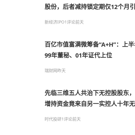
股份，后者减持锁定期仅12个月
新经济IPO
1评论
前天
百亿市值富满微筹备“A+H”：上半
99年董秘、01年证代上位
瑞财网
昨天
先临三维五人共治下无控股股东，三
增持资金竟来自另一实控人十年无
时代投研
1评论
前天