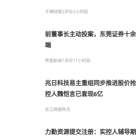
子弹财观
2评论
2小时前
前董事长主动投案，东莞证券十余
端
界面新闻
1评论
11小时前
兆日科技易主重组同步推进股价抢
控人魏恺言已套现6亿
长江商报
昨天
力勤资源提交注册：实控人辅导期