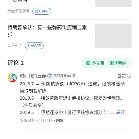
杨老师聊学业
打开APP
特朗普承认：有一些弹药供应稍显紧
张
红星新闻
打开APP
评论
1
@元宝 一起聊新闻
时间线捋直器
首赞
2015.7 → 伊朗核协议（JCPOA）达成，限制核活动
换取制裁解除
2018.5 → 特朗普政府退出伊核协议，恢复对伊制裁。
（性质转变）
...
展开
2019.5 → 伊朗逐步中止履行伊核协议部分条款，提高
浓缩铀丰度
安徽网友
5月26日
回复
2021.4 → 伊核协议恢复履约谈判启动，但进展缓慢
2023.11 → 伊朗宣布浓缩铀丰度达60%，核能力逼近