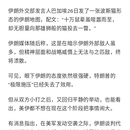
伊朗外交部发言人巴加埃26日发了一张波斯猫形
态的伊朗地图，配文：“十万鼠辈虽喧嚣而至，
却无胆量向那雄狮般的猫投去一瞥。”
伊朗媒体随后称，这是在暗示伊朗外部敌人虽
多，但精神层面和战略威慑上无法与之匹敌，终
将溃散。
可见，眼下伊朗的态度依然很强硬，特朗普的
“极限施压”已经失去了效用。
但从双方小打之后，又回归平静的举动，也能看
出，美伊都不想在现在这个阶段把事情闹大。
有消息指出，在美军发动空袭之际，伊朗谈判代