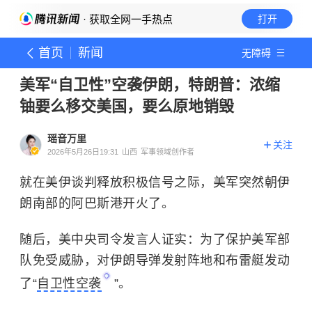
· 获取全网一手热点
打开
首页
新闻
无障碍
美军“自卫性”空袭伊朗，特朗普：浓缩
铀要么移交美国，要么原地销毁
瑶音万里
关注
2026年5月26日19:31
山西
军事领域创作者
就在美伊谈判释放积极信号之际，美军突然朝伊
朗南部的阿巴斯港开火了。
随后，美中央司令发言人证实：为了保护美军部
队免受威胁，对伊朗导弹发射阵地和布雷艇发动
了“
自卫性空袭
”。