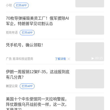
小彻
打开APP
70枚导弹摧毁美资工厂！俄军拔除AI
军企，特朗普罕见切割认怂
观局有语
打开APP
凭手机号，确认领取！
00:15
广告
易泽科技运营商
了解详情
伊朗一周报销12架F-35，这战报到底
有几分真？
瞩望云霄
打开APP
美国十个中东使馆同一天拉响警报，
阵仗跟俄乌开战前夜一样，这一次，
不是演习