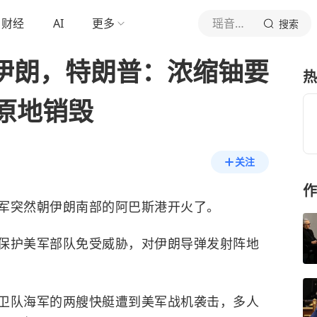
财经
AI
更多
瑶音万里
搜索
袭伊朗，特朗普：浓缩铀要
热
原地销毁
关注
作
军突然朝伊朗南部的阿巴斯港开火了。
保护美军部队免受威胁，对伊朗导弹发射阵地
卫队海军的两艘快艇遭到美军战机袭击，多人