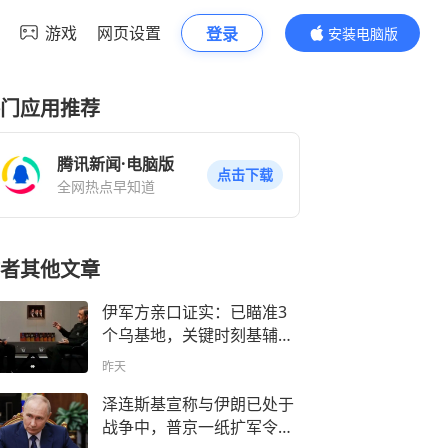
游戏
网页设置
登录
安装电脑版
内容更精彩
门应用推荐
腾讯新闻·电脑版
点击下载
全网热点早知道
者其他文章
伊军方亲口证实：已瞄准3
个乌基地，关键时刻基辅主
动打电话道歉
昨天
泽连斯基宣称与伊朗已处于
战争中，普京一纸扩军令，