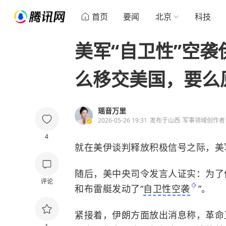
首页
要闻
北京
科技
美军“自卫性”空
么移交美国，要么
瑶音万里
2026-05-26 19:31
发布于
山西
军事领域创作者
4
就在美伊谈判释放积极信号之际，美
随后，美中央司令发言人证实：为了
评论
和布雷艇发动了“
自卫性空袭
”。
紧接着，伊朗方面放出消息称，革命