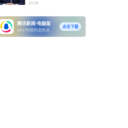
俄军增兵2.5万人
07-29
腾讯新闻·电脑版
点击下载
24小时陪你追热点