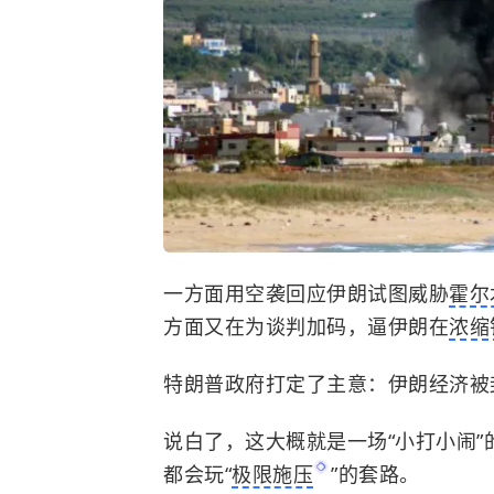
一方面用空袭回应伊朗试图威胁
霍尔
方面又在为谈判加码，逼伊朗在
浓缩
特朗普政府打定了主意：伊朗经济被
说白了，这大概就是一场“小打小闹
都会玩“
极限施压
”的套路。