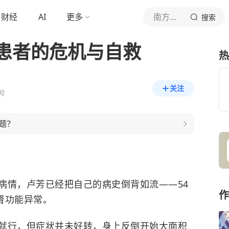
财经
AI
更多
南方周末
搜索
患者的危机与自救
热
关注
号
题？
病情，卢芳已经把自己的病史倒背如流——54
作
肾功能异常。
就行，但症状并未好转，身上反倒开始大面积