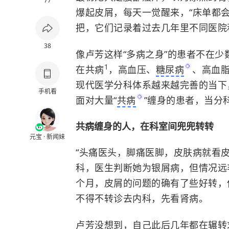
77
爆起皮屑，每天一觉醒来，“床单都
把，它们记录着过去几年里不同医院和
38
像卢芳这样“多病之身”的患者不在少
1
在共
病
，高血压、
糖尿病
、高血
现代医学分科体系越来越完善的当下
手机看
面对大量
“
共病
”缠身的患者，当分
共病缠身的人，在科室间兜兜转转
元宝 · 新闻妹
“头痛医头，脚痛医脚，皮肤病就看
科，医生判断她为银屑病，但情况远
个月，皮屑的问题的确有了些好转，
不得不转诊去内科，先看肾病。
卢芳没想到，自己此后几年都在辗转