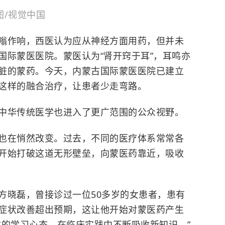
图/视觉中国
嗡作响，西医认为应从神经方面用药，但并未
国际蒙医医院。蒙医认为“肾开窍于耳”，耳鸣亦
脏的蒙药。今天，内蒙古国际蒙医医院已建立
这样的融合治疗，让患者少走弯路。
中华传统医学也进入了更广范围的公众视野。
也在悄然改变。过去，不同的医疗体系常常各
开始打破这道无形壁垒，向蒙医药靠近，吸收
方晓磊，曾接诊
过一位50多岁的女患者，患有
症状改善超出预期，这让他开始对蒙医药产生
式的学习心态，在临床实践中不断吸收新知识。”