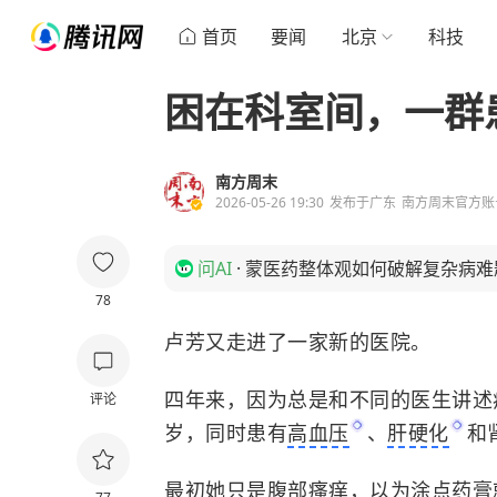
首页
要闻
北京
科技
困在科室间，一群
南方周末
2026-05-26 19:30
发布于
广东
南方周末官方账
问AI
·
蒙医药整体观如何破解复杂病难
78
卢芳又走进了一家新的医院。
四年来，因为总是和不同的医生讲述
评论
岁，同时患有
高血压
、
肝硬化
和
最初她只是腹部瘙痒，以为涂点药膏