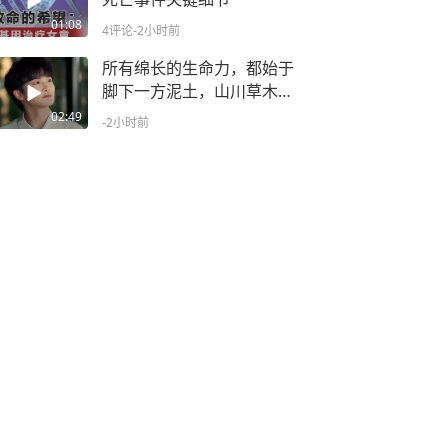
01:08
4评论
-2小时前
所有绵长的生命力，都始于
脚下一方泥土，山川草木的
岁岁枯荣里，写满了自然与
02:49
-2小时前
生命共生的答案，云南白药
携手周深推出《相信土
地》，跟随镜头的脚步，我
们踏云南红土，观百草生
长，看见一代又一代云药人
与土地相守的故事，代代相
传的草本智慧，便在这份相
守里慢慢沉淀，深信你热爱
扎根的东西终会翻越寒暑与
周期一次次破土长出自己的
山河