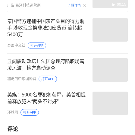
00:15
广告
易泽科技运营商
了解详情
泰国警方逮捕中国灰产头目的得力助
手 涉收现金换非法加密货币 流转超
5400万
泰国中文社
打开APP
丑闻震动政坛！法国总理府陷职场霸
凌风波，检方启动调查
蹦跶的中东编译官
打开APP
英媒：5000名罪犯将获释，英首相提
前释放犯人“两头不讨好”
环球网
打开APP
评论