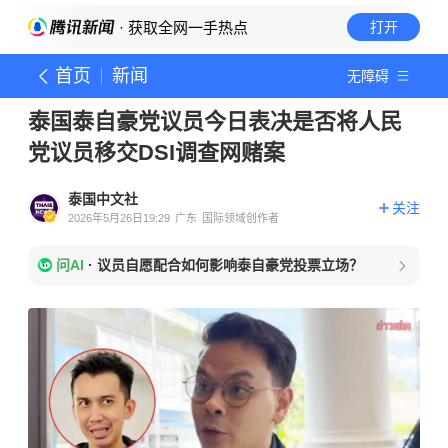
· 获取全网一手热点
打开
首页
新闻
无障碍
泰国泰自豪党议员今日表决是否将人民
党议员移交DSI调查网赌案
泰国中文社
关注
2026年5月26日19:29
广东
国际领域创作者
问AI
·
议员自愿配合如何影响泰自豪党投票立场？