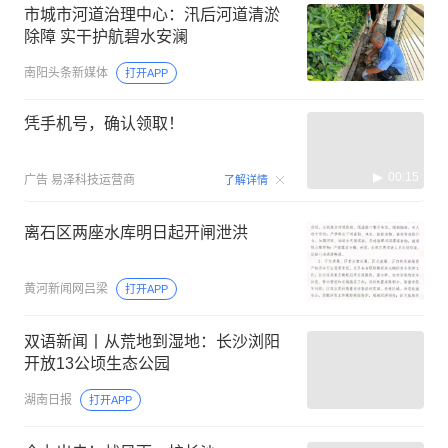
市城市河道治理中心：汛后河道清淤
除障 实干护航碧水安澜
南阳头条新媒体
打开APP
凭手机号，确认领取！
00:15
广告
易泽科技运营商
了解详情
离石区两座水库明日起开闸泄洪
黄河新闻网吕梁
打开APP
双语新闻丨从荒地到湿地：长沙浏阳
开放13公顷生态公园
湖南日报
打开APP