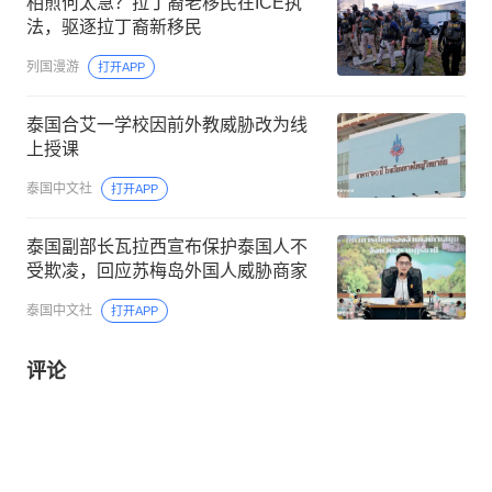
相煎何太急？拉丁裔老移民在ICE执
法，驱逐拉丁裔新移民
列国漫游
打开APP
泰国合艾一学校因前外教威胁改为线
上授课
泰国中文社
打开APP
泰国副部长瓦拉西宣布保护泰国人不
受欺凌，回应苏梅岛外国人威胁商家
泰国中文社
打开APP
评论