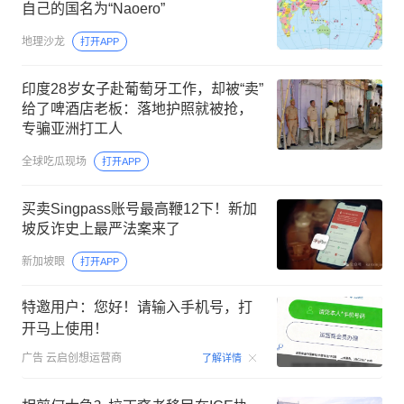
自己的国名为“Naoero”
地理沙龙
打开APP
印度28岁女子赴葡萄牙工作，却被“卖”
给了啤酒店老板：落地护照就被抢，
专骗亚洲打工人
全球吃瓜现场
打开APP
买卖Singpass账号最高鞭12下！新加
坡反诈史上最严法案来了
新加坡眼
打开APP
特邀用户：您好！请输入手机号，打
开马上使用！
00:15
广告
云启创想运营商
了解详情