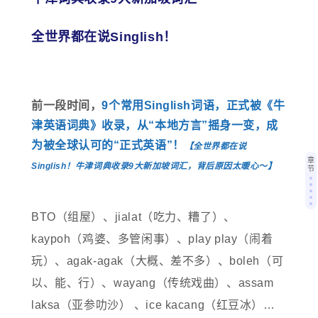
全世界都在说Singlish！
前一段时间，
9个常用Singlish词语，正式被《牛
津英语词典》收录，从“本地方言”摇身一变，成
为被全球认可的“正式英语”！
【全世界都在说
章
Singlish！牛津词典收录9大新加坡词汇，背后原因太暖心～】
节
BTO（组屋）、jialat（吃力、糟了）、
kaypoh（鸡婆、多管闲事）、play play（闹着
玩）、agak-agak（大概、差不多）、boleh（可
以、能、行）、wayang（传统戏曲）、assam
laksa（
亚参叻沙
） 、ice kacang（红豆冰）…