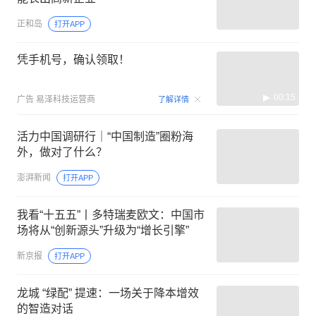
正和岛
打开APP
凭手机号，确认领取！
00:15
广告
易泽科技运营商
了解详情
活力中国调研行｜“中国制造”圈粉海
外，做对了什么？
澎湃新闻
打开APP
我看“十五五”丨多特瑞麦欧文：中国市
场将从“创新源头”升级为“增长引擎”
新京报
打开APP
龙城 “绿配” 提速：一场关于降本增效
的智造对话